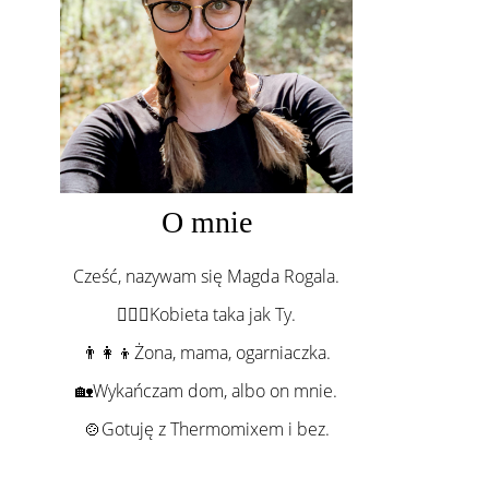
O mnie
Cześć, nazywam się Magda Rogala.
💁🏻‍♀️Kobieta taka jak Ty.
👨‍👩‍👦Żona, mama, ogarniaczka.
🏡Wykańczam dom, albo on mnie.
🍲Gotuję z Thermomixem i bez.