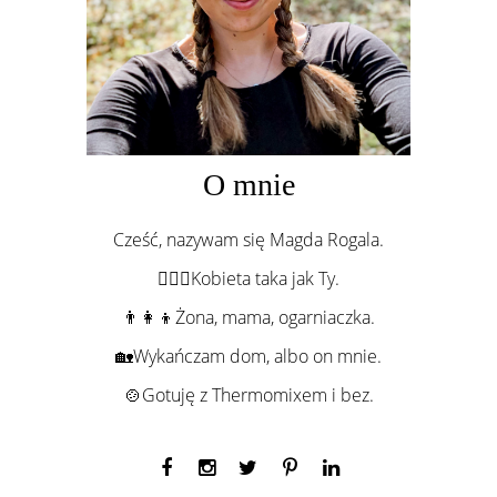
O mnie
Cześć, nazywam się Magda Rogala.
💁🏻‍♀️Kobieta taka jak Ty.
👨‍👩‍👦Żona, mama, ogarniaczka.
🏡Wykańczam dom, albo on mnie.
🍲Gotuję z Thermomixem i bez.