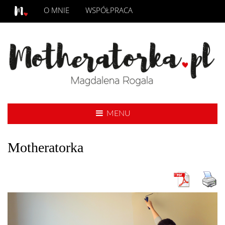
O MNIE
WSPÓŁPRACA
MENU
Motheratorka