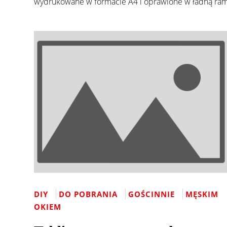
wydrukowane w formacie A4 i oprawione w ładną ram
DIY
DO POBRANIA
GOŚCINNIE
MĘSKIM
OKIEM