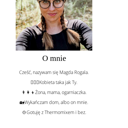
O mnie
Cześć, nazywam się Magda Rogala.
💁🏻‍♀️Kobieta taka jak Ty.
👨‍👩‍👦Żona, mama, ogarniaczka.
🏡Wykańczam dom, albo on mnie.
🍲Gotuję z Thermomixem i bez.