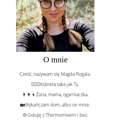
O mnie
Cześć, nazywam się Magda Rogala.
💁🏻‍♀️Kobieta taka jak Ty.
👨‍👩‍👦Żona, mama, ogarniaczka.
🏡Wykańczam dom, albo on mnie.
🍲Gotuję z Thermomixem i bez.