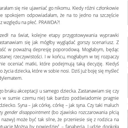
rałam się nie ujawniać go nikomu. Kiedy różni członkowie
a ze spokojem odpowiadałam, że na to jedno na szczęście
ez względu na płeć. PRAWDA?!
zedł na świat, kolejne etapy przygotowywania wyprawki
astanawiam się jak mógłby wyglądać gorszy scenariusz. Z
wpaść w poważną depresję poporodową. Mogłabym, będąc
stanej rzeczywistości. I w końcu, mogłabym w tej rozpaczy
nie oceniać matki, które podejmują taką decyzję. Kiedyś
 życia dziecka, które w sobie nosi. Dziś już boję się myśleć
 dylematem.
o braku akceptacji u samego dziecka. Zastanawiam się czy
, bo w sumie czemu nie) tak bardzo podświadomie pragnie
dziecko. Syna – jak córkę, córkę – jak syna. Czy taki maluch
Czy
gender disappointment
(bo zjawisko rozczarowania płcią
 nazwy) może być tak silne, że przeniesie się z rodzica na
ytuację.Można by powiedzieć – fanaberia. Ludzie dookoła