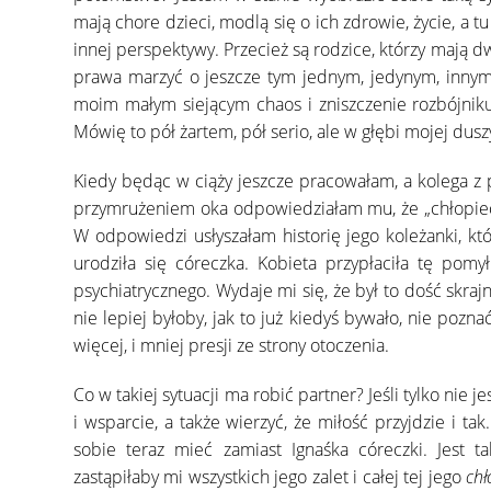
mają chore dzieci, modlą się o ich zdrowie, życie, a t
innej perspektywy. Przecież są rodzice, którzy mają dw
prawa marzyć o jeszcze tym jednym, jedynym, innym 
moim małym siejącym chaos i zniszczenie rozbójniku
Mówię to pół żartem, pół serio, ale w głębi mojej dusz
Kiedy będąc w ciąży jeszcze pracowałam, a kolega z p
przymrużeniem oka odpowiedziałam mu, że „chłopiec,
W odpowiedzi usłyszałam historię jego koleżanki, któr
urodziła się córeczka. Kobieta przypłaciła tę pom
psychiatrycznego. Wydaje mi się, że był to dość skraj
nie lepiej byłoby, jak to już kiedyś bywało, nie pozna
więcej, i mniej presji ze strony otoczenia.
Co w takiej sytuacji ma robić partner? Jeśli tylko nie
i wsparcie, a także wierzyć, że miłość przyjdzie i 
sobie teraz mieć zamiast Ignaśka córeczki. Jest 
zastąpiłaby mi wszystkich jego zalet i całej tej jego
chł