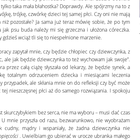
u tylko taka mała błahostka? Doprawdy. Ale spójrzmy na to z
ójkę, trójkę, czwórkę dzieci tej samej płci. Czy oni nie mają
niż pozostałe? Ja sama już teraz mówię sobie, że po tym
 jak psu buda należy mi się grzeczna i ułożona córeczka.
y gdzieś wciąż tli się to niespełnione marzenie.
racy zapytał mnie, czy będzie chłopiec czy dziewczynka, z
 ale jak będzie dziewczynka to też wychowam jak swoje”.
a przez całą ciążę słyszała od lekarzy, że będzie synek, a
yłkę totalnym odrzuceniem dziecka i miesiącami leczenia
ny przypadek, ale skłania mnie on do refleksji czy być może
ć tej nieszczęsnej płci aż do samego rozwiązania. I spokoju
 jest skurczybykiem bez serca, nie ma wyboru – musi dać czas
tak. U mnie przyszła od razu, bezwarunkowo, nie wyobrażam
tak cudny, mądry i wspaniały, że żadna dziewczynka nie
opięcości
. Uwielbiam go ubierać w urocze ubranka małego