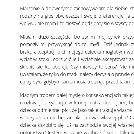
Marzenie o dziewczynce zachowywałam dla siebie, sta
rodziny na głos obwieszczali swoje preferencje, j
wpływu nie mam i że cieszyć będziemy się wszyscy b
Miałam dużo szczęścia, bo zanim mój synek przys
pomogły mi przywyknąć do tej myśli. Dziś jednak z
braku akceptacji płci mojego dziecka mogłabym 
wciąż w szoku, odrzucić je i wciąż nie akceptować za
skłonić się ku aborcji. Czy miałoby to sens? Nie m
uważałam, że tylko do matki należy decyzja o prawie do
co by było, gdybym sama musiała stanąć przed takim
Idąc tym tropem dalej myślę o konsekwencjach takieg
możliwa jest sytuacja, w której matka (lub ojciec
dziecka odmiennej płci, że jako takie traktuje własne 
w przyszłości nie będzie akceptował własnej płci? 
dziecka dorobiło się już na zachodzie swojej własnej
potomstwo? Jestem w stanie wyobrazić sobie taką s