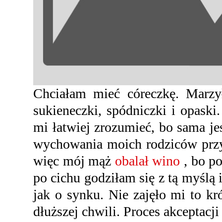
Chciałam mieć córeczkę. Marzy
sukieneczki, spódniczki i opaski
mi łatwiej zrozumieć, bo sama je
wychowania moich rodziców przys
więc mój mąż
obalał wino
, bo p
po cichu godziłam się z tą myślą
jak o synku. Nie zajęło mi to kr
dłuższej chwili. Proces akceptacji