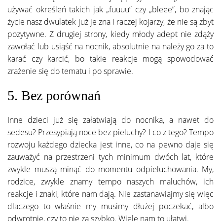
używać określeń takich jak „fuuuu” czy „bleee”, bo znając
życie nasz dwulatek już je zna i raczej kojarzy, że nie są zbyt
pozytywne. Z drugiej strony, kiedy młody adept nie zdąży
zawołać lub usiąść na nocnik, absolutnie na należy go za to
karać czy karcić, bo takie reakcje mogą spowodować
zrażenie się do tematu i po sprawie.
5. Bez porównań
Inne dzieci już się załatwiają do nocnika, a nawet do
sedesu? Przesypiają noce bez pieluchy? I co z tego? Tempo
rozwoju każdego dziecka jest inne, co na pewno daje się
zauważyć na przestrzeni tych minimum dwóch lat, które
zwykle muszą minąć do momentu odpieluchowania. My,
rodzice, zwykle znamy tempo naszych maluchów, ich
reakcje i znaki, które nam dają. Nie zastanawiajmy się więc
dlaczego to właśnie my musimy dłużej poczekać, albo
odwrotnie, czy to nie za szybko. Wiele nam to ułatwi.