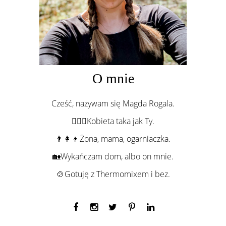
O mnie
Cześć, nazywam się Magda Rogala.
💁🏻‍♀️Kobieta taka jak Ty.
👨‍👩‍👦Żona, mama, ogarniaczka.
🏡Wykańczam dom, albo on mnie.
🍲Gotuję z Thermomixem i bez.