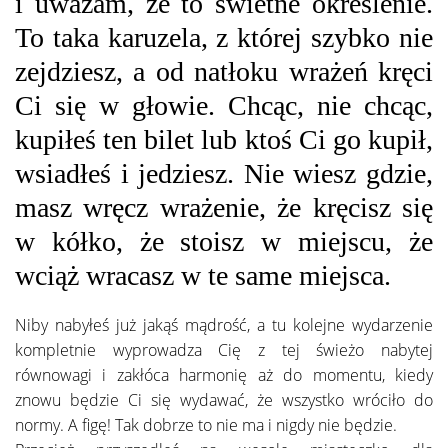
i uważam, że to świetne określenie.
To taka karuzela, z której szybko nie
zejdziesz, a od natłoku wrażeń kręci
Ci się w głowie. Chcąc, nie chcąc,
kupiłeś ten bilet lub ktoś Ci go kupił,
wsiadłeś i jedziesz. Nie wiesz gdzie,
masz wręcz wrażenie, że kręcisz się
w kółko, że stoisz w miejscu, że
wciąż wracasz w te same miejsca.
Niby nabyłeś już jakąś mądrość, a tu kolejne wydarzenie
kompletnie wyprowadza Cię z tej świeżo nabytej
równowagi i zakłóca harmonię aż do momentu, kiedy
znowu będzie Ci się wydawać, że wszystko wróciło do
normy. A figę! Tak dobrze to nie ma i nigdy nie będzie.