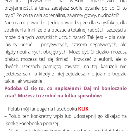
Przecież przyszedłeś na wesołe miasteczko dla
przyjemności, a teraz zadajesz sobie pytanie po co Ci to
było? Po co ta cała adrenalina, zawroty głowy, nudności?
Nie ma odpowiedzi. Jedni powiedzą, że dla satysfakcji, dla
spełnienia, inni, że dla poczucia totalnej radości i szczęścia,
może dla tych wszystkich uczuć naraz? Tak jest – dla całej
lawiny uczuć – pozytywnych, czasem negatywnych, ale
nigdy neutralnych, obojętnych. Może być Ci ciężko, możesz
płakać, możesz też się śmiać i krzyczeć z euforii, ale o
dwóch rzeczach pamiętaj zawsze: na tej karuzeli nie
jedziesz sam, a kiedy z niej zejdziesz, nic już nie będzie
takie, jak wcześniej.
Podoba Ci się to, co napisałam? Daj mi koniecznie
znać! Możesz to zrobić na kilka sposobów:
– Polub mój fanpage na Facebooku
KLIK
– Polub ten konkretny wpis lub udostępnij go klikając na
ikonkę Facebooka poniżej
– Napisz mi ciekawy komentarz pod wpisem tutaj lub na