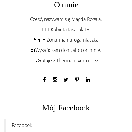
O mnie
Cześć, nazywam się Magda Rogala.
💁🏻‍♀️Kobieta taka jak Ty.
👨‍👩‍👦Żona, mama, ogarniaczka.
🏡Wykańczam dom, albo on mnie.
🍲Gotuję z Thermomixem i bez.
Mój Facebook
Facebook