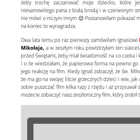
żeby trochę zaczarować moje dziecko, które j
niesamowitego pana z białą brodą i w czerwonym stro
nie mówi o niczym innym 😉 Postanowiłam pokazać mu, że
na koniec to wynagradza.
Dwa lata temu po raz pierwszy zamówiłam Ignasiowi
Mikołaja,
a w zeszłym roku powtórzyłam ten sukces 
przed Świętami, żeby miał świadomość na co czeka i k
I o ile wiedziałam, że papierowa forma na pewno go 
jego reakcję na film. Kiedy Ignaś zobaczył, że św. Mi
że ma go na swojej liście grzecznych dzieci i wie, jak
sobie puszczać film kilka razy z rzędu i aż przysuwał 
możecie zobaczyć nasz zeszłoroczny film, który zrobił t