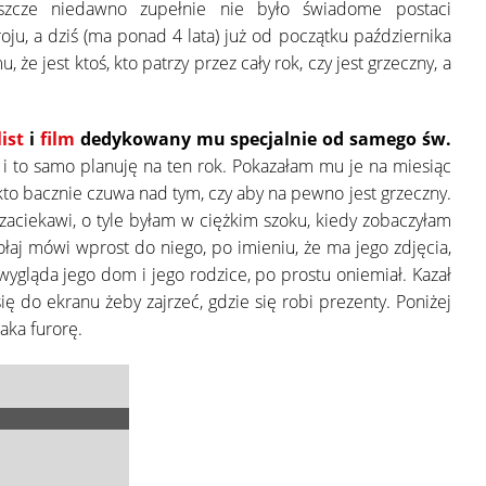
eszcze niedawno zupełnie nie było świadome postaci
ju, a dziś (ma ponad 4 lata) już od początku października
 jest ktoś, kto patrzy przez cały rok, czy jest grzeczny, a
list
i
film
dedykowany mu specjalnie od samego św.
i to samo planuję na ten rok. Pokazałam mu je na miesiąc
to bacznie czuwa nad tym, czy aby na pewno jest grzeczny.
zaciekawi, o tyle byłam w ciężkim szoku, kiedy zobaczyłam
kołaj mówi wprost do niego, po imieniu, że ma jego zdjęcia,
 wygląda jego dom i jego rodzice, po prostu oniemiał. Kazał
się do ekranu żeby zajrzeć, gdzie się robi prezenty. Poniżej
aka furorę.