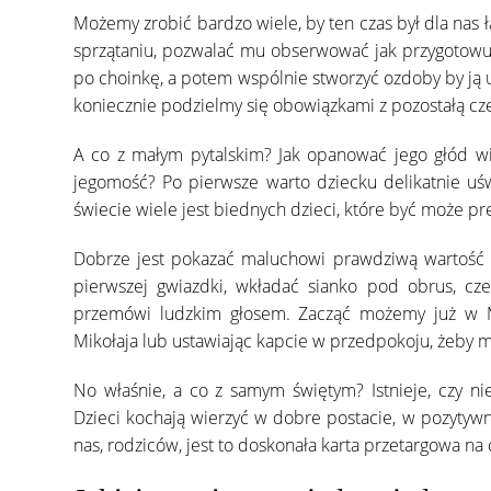
Możemy zrobić bardzo wiele, by ten czas był dla na
sprzątaniu, pozwalać mu obserwować jak przygotow
po choinkę, a potem wspólnie stworzyć ozdoby by ją u
koniecznie podzielmy się obowiązkami z pozostałą częś
A co z małym pytalskim? Jak opanować jego głód wie
jegomość? Po pierwsze warto dziecku delikatnie uśw
świecie wiele jest biednych dzieci, które być może pr
Dobrze jest pokazać maluchowi prawdziwą wartość 
pierwszej gwiazdki, wkładać sianko pod obrus, cz
przemówi ludzkim głosem. Zacząć możemy już w Mik
Mikołaja lub ustawiając kapcie w przedpokoju, żeby mi
No właśnie, a co z samym świętym? Istnieje, czy ni
Dzieci kochają wierzyć w dobre postacie, w pozytywn
nas, rodziców, jest to doskonała karta przetargowa na 