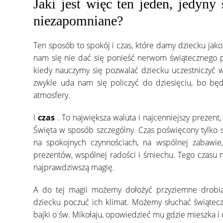
Jaki jest więc ten jeden, jedyny
niezapomniane?
Ten sposób to spokój i czas, które damy dziecku jako
nam się nie dać się ponieść nerwom świątecznego 
kiedy nauczymy się pozwalać dziecku uczestniczyć we
zwykle uda nam się policzyć do dziesięciu, bo bę
atmosfery.
I
czas
. To największa waluta i najcenniejszy prezent
Święta w sposób szczególny. Czas poświęcony tylko s
na spokojnych czynnościach, na wspólnej zabawie,
prezentów, wspólnej radości i śmiechu. Tego czasu n
najprawdziwszą magię.
A do tej magii możemy dołożyć przyziemne drobia
dziecku poczuć ich klimat. Możemy słuchać świątecz
bajki o św. Mikołaju, opowiedzieć mu gdzie mieszka i c