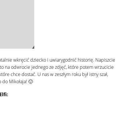
totalnie wkręcić dziecko i uwiarygodnić historię. Napiszcie
 to na odwrocie jednego ze zdjęć, które potem wrzucicie
óre chce dostać. U nas w zeszłym roku był istny szał,
o do Mikołaja! 🙂
Elfi: