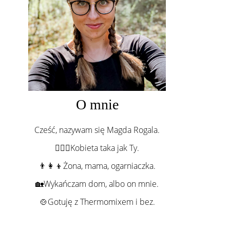
O mnie
Cześć, nazywam się Magda Rogala.
💁🏻‍♀️Kobieta taka jak Ty.
👨‍👩‍👦Żona, mama, ogarniaczka.
🏡Wykańczam dom, albo on mnie.
🍲Gotuję z Thermomixem i bez.