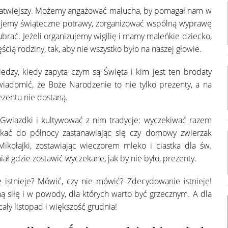
s łatwiejszy. Możemy angażować malucha, by pomagał nam w
ujemy świąteczne potrawy, zorganizować wspólną wyprawę
brać. Jeżeli organizujemy wigilię i mamy maleńkie dziecko,
cią rodziny, tak, aby nie wszystko było na naszej głowie.
dzy, kiedy zapyta czym są Święta i kim jest ten brodaty
iadomić, że Boże Narodzenie to nie tylko prezenty, a na
ezentu nie dostaną.
Gwiazdki i kultywować z nim tradycje: wyczekiwać razem
ekać do północy zastanawiając się czy domowy zwierzak
ołajki, zostawiając wieczorem mleko i ciastka dla św.
ał gdzie zostawić wyczekane, jak by nie było, prezenty.
e istnieje? Mówić, czy nie mówić? Zdecydowanie istnieje!
ą siłę i w powody, dla których warto być grzecznym. A dla
cały listopad i większość grudnia!