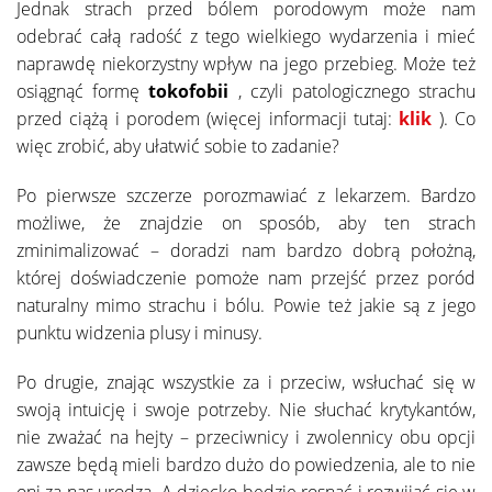
Jednak strach przed bólem porodowym może nam
odebrać całą radość z tego wielkiego wydarzenia i mieć
naprawdę niekorzystny wpływ na jego przebieg. Może też
osiągnąć formę
tokofobii
, czyli patologicznego strachu
przed ciążą i porodem (więcej informacji tutaj:
klik
). Co
więc zrobić, aby ułatwić sobie to zadanie?
Po pierwsze szczerze porozmawiać z lekarzem. Bardzo
możliwe, że znajdzie on sposób, aby ten strach
zminimalizować – doradzi nam bardzo dobrą położną,
której doświadczenie pomoże nam przejść przez poród
naturalny mimo strachu i bólu. Powie też jakie są z jego
punktu widzenia plusy i minusy.
Po drugie, znając wszystkie za i przeciw, wsłuchać się w
swoją intuicję i swoje potrzeby. Nie słuchać krytykantów,
nie zważać na hejty – przeciwnicy i zwolennicy obu opcji
zawsze będą mieli bardzo dużo do powiedzenia, ale to nie
oni za nas urodzą. A dziecko będzie rosnąć i rozwijać się w