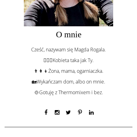
O mnie
Cześć, nazywam się Magda Rogala.
💁🏻‍♀️Kobieta taka jak Ty.
👨‍👩‍👦Żona, mama, ogarniaczka.
🏡Wykańczam dom, albo on mnie.
🍲Gotuję z Thermomixem i bez.