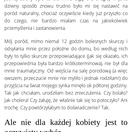
dziwny sposób znowu trudno było mi się nastawić na
poród naturalny, chociaż oczywiście kiedy już przyszło co
do czego, nie bardzo miałam czas na jakiekolwiek
przemyślenia i zastanowienia.
Mój poród, mimo niemal 12 godzin bolesnych skurczy i
odsyłania mnie przez położne do domu, bo według nich
były to tylko skurcze przepowiadające (jak się okazało, ich
przepowiednia była bardzo krótkoterminowa), nie był dla
mnie traumatyczny. Od wejścia na salę porodową (a więc
owszem, przeczucie mnie nie myliło i jednak rodziłam!) do
przyjścia na świat mojego synka minęło ok półtorej godziny.
Tak jak chciałam, urodziłam bez znieczulenia. Czy bolało?
Jak cholera! Czy żałuję, że właśnie tak się to potoczyło? Ani
trochę. Czy powtórzyłabym to doświadczenie? Tak.
Ale nie dla każdej kobiety jest to