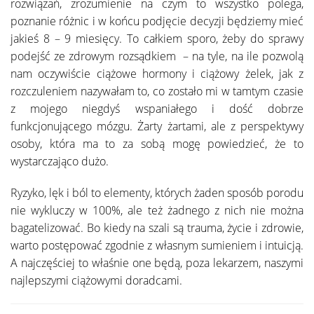
rozwiązań, zrozumienie na czym to wszystko polega,
poznanie różnic i w końcu podjęcie decyzji będziemy mieć
jakieś 8 – 9 miesięcy. To całkiem sporo, żeby do sprawy
podejść ze zdrowym rozsądkiem – na tyle, na ile pozwolą
nam oczywiście ciążowe hormony i ciążowy żelek, jak z
rozczuleniem nazywałam to, co zostało mi w tamtym czasie
z mojego niegdyś wspaniałego i dość dobrze
funkcjonującego mózgu. Żarty żartami, ale z perspektywy
osoby, która ma to za sobą mogę powiedzieć, że to
wystarczająco dużo.
Ryzyko, lęk i ból to elementy, których żaden sposób porodu
nie wykluczy w 100%, ale też żadnego z nich nie można
bagatelizować. Bo kiedy na szali są trauma, życie i zdrowie,
warto postępować zgodnie z własnym sumieniem i intuicją.
A najczęściej to właśnie one będą, poza lekarzem, naszymi
najlepszymi ciążowymi doradcami.