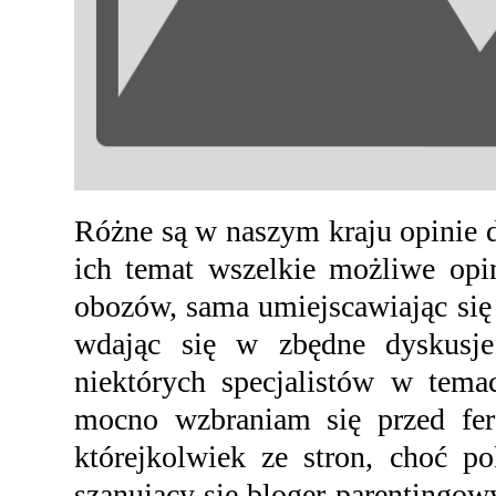
Różne są w naszym kraju opinie d
ich temat wszelkie możliwe opi
obozów, sama umiejscawiając się 
wdając się w zbędne dyskusje
niektórych specjalistów w tem
mocno wzbraniam się przed fe
którejkolwiek ze stron, choć p
szanujący się bloger parentingow