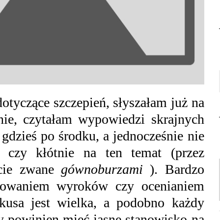
otyczące szczepień, słyszałam już na
nie, czytałam wypowiedzi skrajnych
gdzieś po środku, a jednocześnie nie
 czy kłótnie na ten temat (przez
acie zwane
gównoburzami
). Bardzo
rowaniem wyroków czy ocenianiem
okusa jest wielka, a podobno każdy
y powinien mieć jasne stanowisko na