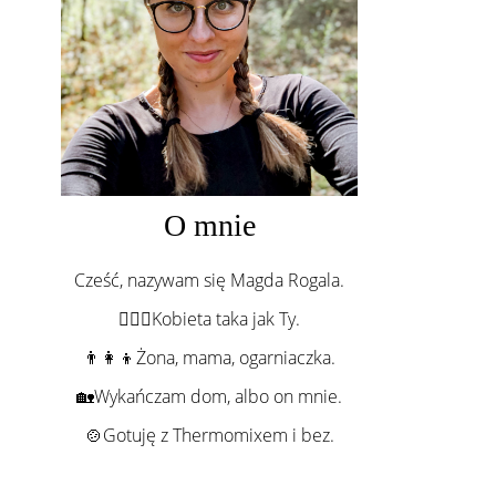
O mnie
Cześć, nazywam się Magda Rogala.
💁🏻‍♀️Kobieta taka jak Ty.
👨‍👩‍👦Żona, mama, ogarniaczka.
🏡Wykańczam dom, albo on mnie.
🍲Gotuję z Thermomixem i bez.