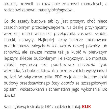
atrakcji, pozwoli na rozwijanie zdolności manualnych, a
rodzicowi zapewni masę
spokojogodzin
.
Co do zasady budowa tablicy jest prostym, choć nieco
czasochłonnym przedsięwzięciem. Na deskę przykręcamy
wszelkiej maści włączniki, przełączniki, zasuwki, skoble,
klamki, uchwyty. Najlepiej jakby jeszcze montowane
przedmiotowy zalegały bezcelowo w naszej piwnicy lub
schowku, ale zawsze można też je kupić w pierwszym
lepszym sklepie budowlanym i elektrycznym. Do montażu
całości wystarczą też podstawowe narzędzia typu
wiertarka, śrubokręt, lutownica, brzeszczot lub wyrzynarka i
pędzel. W załączonym pliku PDF znajdziecie kolejne kroki
budowy przedstawionego
busy boarda
ze szczegółowymi
opisami, wskazówkami i schematami jego wykonania. Do
dzieła!
Szczegółową instrukcję DIY znajdziecie tutaj:
KLIK