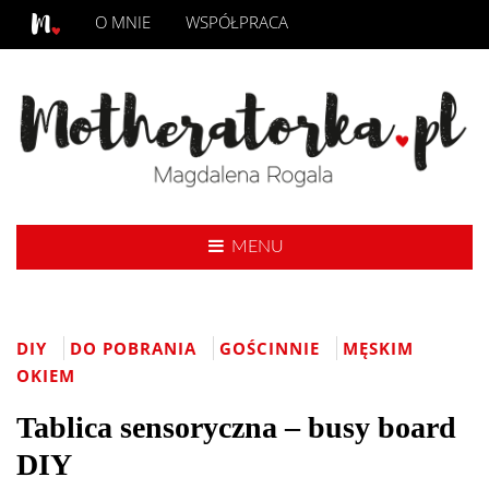
O MNIE
WSPÓŁPRACA
MENU
DIY
DO POBRANIA
GOŚCINNIE
MĘSKIM
OKIEM
Tablica sensoryczna – busy board
DIY