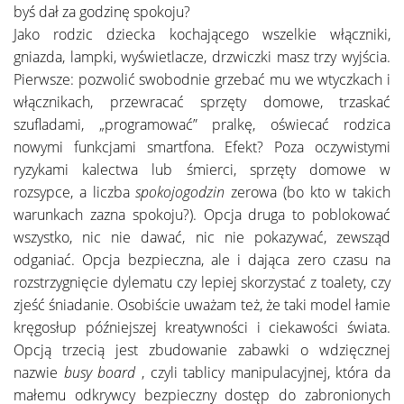
byś dał za godzinę spokoju?
Jako rodzic dziecka kochającego wszelkie włączniki,
gniazda, lampki, wyświetlacze, drzwiczki masz trzy wyjścia.
Pierwsze: pozwolić swobodnie grzebać mu we wtyczkach i
włącznikach, przewracać sprzęty domowe, trzaskać
szufladami, „programować” pralkę, oświecać rodzica
nowymi funkcjami smartfona. Efekt? Poza oczywistymi
ryzykami kalectwa lub śmierci, sprzęty domowe w
rozsypce, a liczba
spokojogodzin
zerowa (bo kto w takich
warunkach zazna spokoju?). Opcja druga to poblokować
wszystko, nic nie dawać, nic nie pokazywać, zewsząd
odganiać. Opcja bezpieczna, ale i dająca zero czasu na
rozstrzygnięcie dylematu czy lepiej skorzystać z toalety, czy
zjeść śniadanie. Osobiście uważam też, że taki model łamie
kręgosłup późniejszej kreatywności i ciekawości świata.
Opcją trzecią jest zbudowanie zabawki o wdzięcznej
nazwie
busy board
, czyli tablicy manipulacyjnej, która da
małemu odkrywcy bezpieczny dostęp do zabronionych