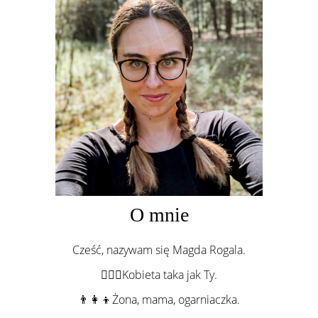
O mnie
Cześć, nazywam się Magda Rogala.
💁🏻‍♀️Kobieta taka jak Ty.
👨‍👩‍👦Żona, mama, ogarniaczka.