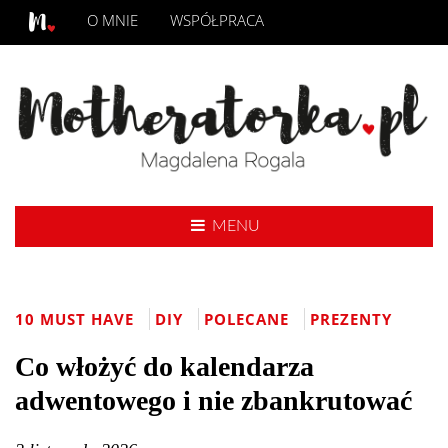
O MNIE
WSPÓŁPRACA
MENU
10 MUST HAVE
DIY
POLECANE
PREZENTY
Co włożyć do kalendarza
adwentowego i nie zbankrutować