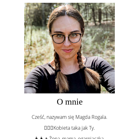
O mnie
Cześć, nazywam się Magda Rogala.
💁🏻‍♀️Kobieta taka jak Ty.
👨‍👩‍👦Żona, mama, ogarniaczka.