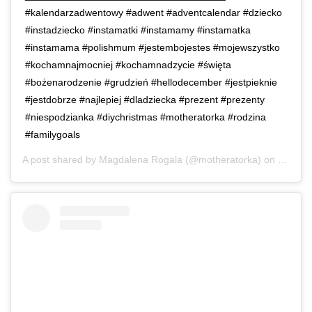
#kalendarzadwentowy #adwent #adventcalendar #dziecko
#instadziecko #instamatki #instamamy #instamatka
#instamama #polishmum #jestembojestes #mojewszystko
#kochamnajmocniej #kochamnadzycie #święta
#bożenarodzenie #grudzień #hellodecember #jestpieknie
#jestdobrze #najlepiej #dladziecka #prezent #prezenty
#niespodzianka #diychristmas #motheratorka #rodzina
#familygoals
A post shared by
Magdalena Rogala
(@motheratorka) on
Dec 1,