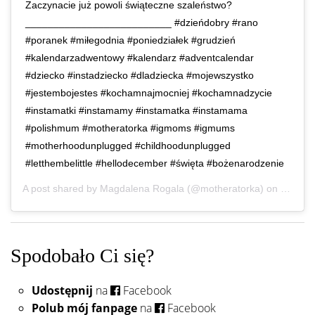
Zaczynacie już powoli świąteczne szaleństwo?
__________________________ #dzieńdobry #rano
#poranek #miłegodnia #poniedziałek #grudzień
#kalendarzadwentowy #kalendarz #adventcalendar
#dziecko #instadziecko #dladziecka #mojewszystko
#jestembojestes #kochamnajmocniej #kochamnadzycie
#instamatki #instamamy #instamatka #instamama
#polishmum #motheratorka #igmoms #igmums
#motherhoodunplugged #childhoodunplugged
#letthembelittle #hellodecember #święta #bożenarodzenie
A post shared by
Magdalena Rogala
(@motheratorka) on
Dec 2,
Spodobało Ci się?
Udostępnij
na
Facebook
Polub mój fanpage
na
Facebook