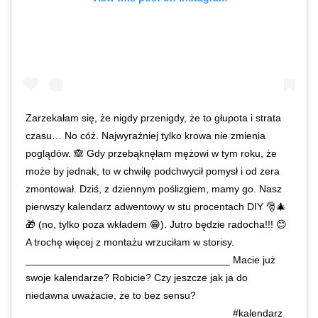
Zarzekałam się, że nigdy przenigdy, że to głupota i strata
czasu… No cóż. Najwyraźniej tylko krowa nie zmienia
poglądów. 🙈 Gdy przebąknęłam mężowi w tym roku, że
może by jednak, to w chwilę podchwycił pomysł i od zera
zmontował. Dziś, z dziennym poślizgiem, mamy go. Nasz
pierwszy kalendarz adwentowy w stu procentach DIY 🎅🎄
🎁 (no, tylko poza wkładem 😁). Jutro będzie radocha!!! 😊
A trochę więcej z montażu wrzuciłam w storisy.
____________________________________ Macie już
swoje kalendarze? Robicie? Czy jeszcze jak ja do
niedawna uważacie, że to bez sensu?
____________________________________ #kalendarz