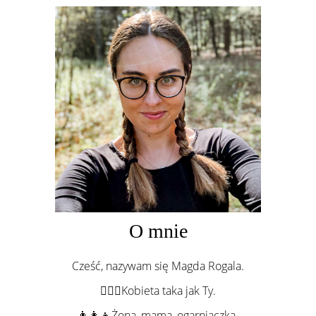
O mnie
Cześć, nazywam się Magda Rogala.
💁🏻‍♀️Kobieta taka jak Ty.
👨‍👩‍👦Żona, mama, ogarniaczka.