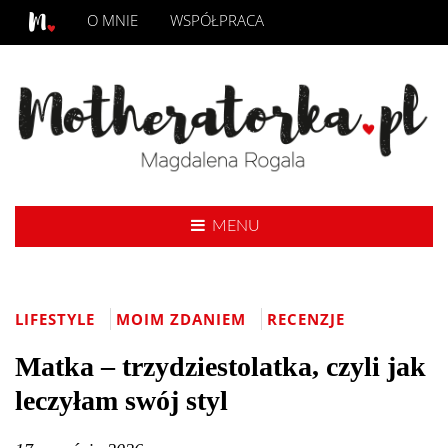
O MNIE
WSPÓŁPRACA
MENU
LIFESTYLE
MOIM ZDANIEM
RECENZJE
Matka – trzydziestolatka, czyli jak
leczyłam swój styl