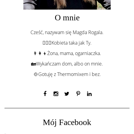
O mnie
Cześć, nazywam się Magda Rogala.
💁🏻‍♀️Kobieta taka jak Ty.
👨‍👩‍👦Żona, mama, ogarniaczka.
🏡Wykańczam dom, albo on mnie.
🍲Gotuję z Thermomixem i bez.
Mój Facebook