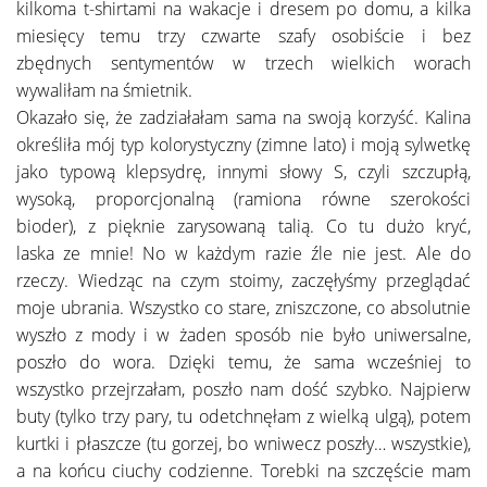
kilkoma t-shirtami na wakacje i dresem po domu, a kilka
miesięcy temu trzy czwarte szafy osobiście i bez
zbędnych sentymentów w trzech wielkich worach
wywaliłam na śmietnik.
Okazało się, że zadziałałam sama na swoją korzyść. Kalina
określiła mój typ kolorystyczny (zimne lato) i moją sylwetkę
jako typową klepsydrę, innymi słowy S, czyli szczupłą,
wysoką, proporcjonalną (ramiona równe szerokości
bioder), z pięknie zarysowaną talią. Co tu dużo kryć,
laska ze mnie! No w każdym razie źle nie jest. Ale do
rzeczy. Wiedząc na czym stoimy, zaczęłyśmy przeglądać
moje ubrania. Wszystko co stare, zniszczone, co absolutnie
wyszło z mody i w żaden sposób nie było uniwersalne,
poszło do wora. Dzięki temu, że sama wcześniej to
wszystko przejrzałam, poszło nam dość szybko. Najpierw
buty (tylko trzy pary, tu odetchnęłam z wielką ulgą), potem
kurtki i płaszcze (tu gorzej, bo wniwecz poszły… wszystkie),
a na końcu ciuchy codzienne. Torebki na szczęście mam