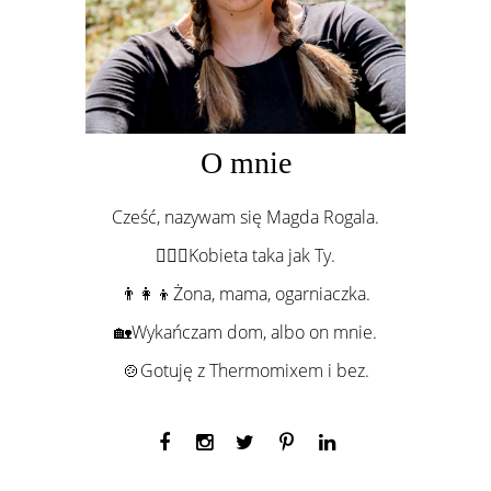
O mnie
Cześć, nazywam się Magda Rogala.
💁🏻‍♀️Kobieta taka jak Ty.
👨‍👩‍👦Żona, mama, ogarniaczka.
🏡Wykańczam dom, albo on mnie.
🍲Gotuję z Thermomixem i bez.